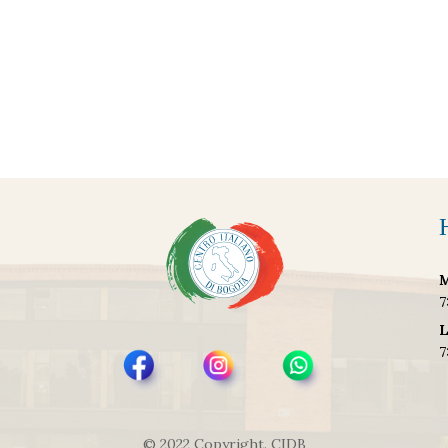
M
7
L
7
© 2022 Copyright. CIDB