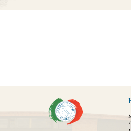
M
7
L